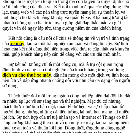
không chỉ là một yếu tố quan trọng mà còn là yếu tố quyết định cho
sự thành công của dịch vụ. Kết nối mạnh mẽ qua các ứng dụng liên
lạc, trang web và các nền tảng trực tuyến mang lại sự thuận lợi và
linh hoạt cho khách hàng khi đặt và quản lý xe. Khả năng tương tác
nhanh chóng qua chat trực tuyến giúp giải đáp thắc mắc và giải
quyết vấn đề ngay lập tức, tăng cường niềm tin của khách hàng.
Kết nối cũng là cầu nối để chia sẻ thông tin về vị trí và tình trạng
của
xe máy
, tạo ra một trải nghiệm an toàn và đáng tin cậy. Sự linh
hoạt của kết nối cũng thể hiện trong việc đưa ra cập nhật và khuyến
mãi, giúp khách hàng tiếp cận dễ dàng với các ưu đãi mới nhất.
Sự kết nối không chỉ là một công cụ, mà là trụ cột quan trọng
định hình và nâng cao trải nghiệm của khách hàng trong sử dụng
dịch vụ cho thuê xe máy
, đặt nền móng cho một dịch vụ linh hoạt,
tiện ích và đáp ứng nhanh chóng đối với nhu cầu đa dạng của người
sử dụng.
Thách thức đổi mới trong ngành công nghiệp hiện đại đôi khi đặt
ra nhiều áp lực về sự sáng tạo và thí nghiệm. Mặc dù có những
thách thức như tính bảo mật, quản lý dữ liệu, và sự chấp nhận từ
người dùng, nhưng những cải tiến tương lai hứa hẹn mang lại nhiều
lợi ích. Sự tích hợp của trí tuệ nhân tạo và Internet of Things có thể
tăng cường khả năng theo dõi và quản lý xe máy, tạo ra trải nghiệm
thuê xe an toàn và thuận lợi hơn. Đồng thời, ứng dụng công nghệ