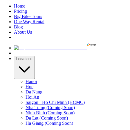
Home
Pricing
Big Bike Tours
One Way Rental
Blog
About Us
Locations
Hanoi
Hue
Da Nang
Hoi An
Saigon - Ho Chi Minh (HCMC)
Nha Trang (Coming Soon)
Ninh Binh (Coming Soon)
Da Lat (Coming Soon)
Ha Giang (Coming Soon)