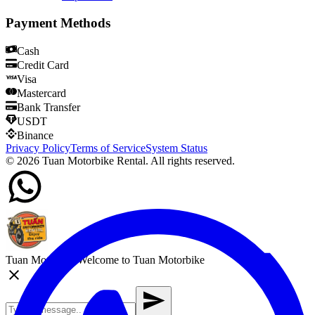
Payment Methods
Cash
Credit Card
Visa
Mastercard
Bank Transfer
USDT
Binance
Privacy Policy
Terms of Service
System Status
©
2026
Tuan Motorbike Rental. All rights reserved.
Tuan Motorbike
Welcome to Tuan Motorbike