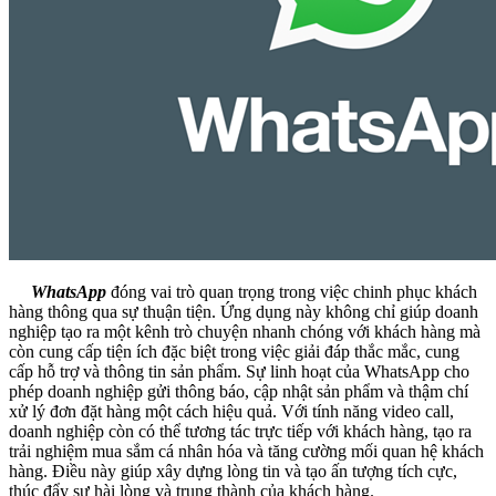
WhatsApp
đóng vai trò quan trọng trong việc chinh phục khách
hàng thông qua sự thuận tiện. Ứng dụng này không chỉ giúp doanh
nghiệp tạo ra một kênh trò chuyện nhanh chóng với khách hàng mà
còn cung cấp tiện ích đặc biệt trong việc giải đáp thắc mắc, cung
cấp hỗ trợ và thông tin sản phẩm. Sự linh hoạt của WhatsApp cho
phép doanh nghiệp gửi thông báo, cập nhật sản phẩm và thậm chí
xử lý đơn đặt hàng một cách hiệu quả. Với tính năng video call,
doanh nghiệp còn có thể tương tác trực tiếp với khách hàng, tạo ra
trải nghiệm mua sắm cá nhân hóa và tăng cường mối quan hệ khách
hàng. Điều này giúp xây dựng lòng tin và tạo ấn tượng tích cực,
thúc đẩy sự hài lòng và trung thành của khách hàng.