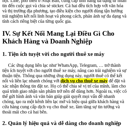
hội. Line, phổ biến ở Nhật Bản, cung cấp tính năng đa dạng từ nhắn
tin đến cuộc gọi và chia sẻ sticker. Cả hai đều tích hợp với văn hóa
và thị trường địa phương, tạo điều kiện cho người dùng tận hưởng
trải nghiệm kết nối linh hoạt và phong cách, phản ánh sự đa dạng và
tính cách riêng biệt của từng quốc gia.
IV. Sự Kết Nối Mang Lại Điều Gì Cho
Khách Hàng và Doanh Nghiệp
1. Tiện ích tuyệt vời cho người thuê xe máy
Các ứng dụng liên lạc như WhatsApp, Telegram, … trở thành
tiện ích tuyệt vời cho người thuê xe máy, nâng cao trải nghiệm và sự
thuận tiện. Thông qua những ứng dụng này, người thuê có thể kết
nối và liên lạc nhanh chóng với
dịch vụ cho thuê xe máy
để đặt và
xác nhận thông tin đặt xe. Họ có thể chia sẻ vị trí của mình, làm cho
quá trình giao nhận sản phẩm trở nên dễ dàng hơn. Ngoài ra, việc có
thể gửi hình ảnh và văn bản giúp giải quyết mọi vấn đề nhanh
chóng, tạo ra một kênh liên lạc mở và hiệu quả giữa khách hàng và
cửa hàng cung cấp dịch vụ cho thuê xe, làm tăng sự tin tưởng và
thoải mái cho cả hai bên.
2. Quản lý hiệu quả và dễ dàng cho doanh nghiệp