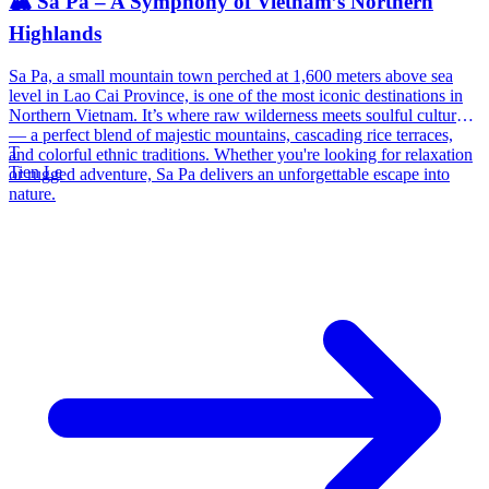
🏔️ Sa Pa – A Symphony of Vietnam’s Northern
Highlands
Sa Pa, a small mountain town perched at 1,600 meters above sea
level in Lao Cai Province, is one of the most iconic destinations in
Northern Vietnam. It’s where raw wilderness meets soulful culture
— a perfect blend of majestic mountains, cascading rice terraces,
T
and colorful ethnic traditions. Whether you're looking for relaxation
Tien Le
or rugged adventure, Sa Pa delivers an unforgettable escape into
nature.