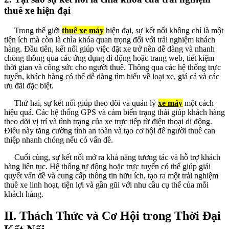
thuê xe hiện đại
Trong thế giới
thuê xe máy
hiện đại, sự kết nối không chỉ là một
tiện ích mà còn là chìa khóa quan trọng đối với trải nghiệm khách
hàng. Đầu tiên, kết nối giúp việc đặt xe trở nên dễ dàng và nhanh
chóng thông qua các ứng dụng di động hoặc trang web, tiết kiệm
thời gian và công sức cho người thuê. Thông qua các hệ thống trực
tuyến, khách hàng có thể dễ dàng tìm hiểu về loại xe, giá cả và các
ưu đãi đặc biệt.
Thứ hai, sự kết nối giúp theo dõi và quản lý
xe máy
một cách
hiệu quả. Các hệ thống GPS và cảm biến trạng thái giúp khách hàng
theo dõi vị trí và tình trạng của xe trực tiếp từ điện thoại di động.
Điều này tăng cường tính an toàn và tạo cơ hội để người thuê can
thiệp nhanh chóng nếu có vấn đề.
Cuối cùng, sự kết nối mở ra khả năng tương tác và hỗ trợ khách
hàng liên tục. Hệ thống tự động hoặc trực tuyến có thể giúp giải
quyết vấn đề và cung cấp thông tin hữu ích, tạo ra một trải nghiệm
thuê xe linh hoạt, tiện lợi và gần gũi với nhu cầu cụ thể của mỗi
khách hàng.
II. Thách Thức và Cơ Hội trong Thời Đại